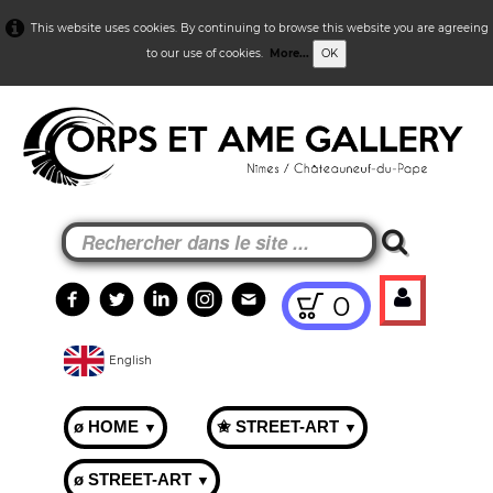
This website uses cookies. By continuing to browse this website you are agreeing
to our use of cookies.
More...
OK
0
English
ø HOME
✬ STREET-ART
▼
▼
ø STREET-ART
▼