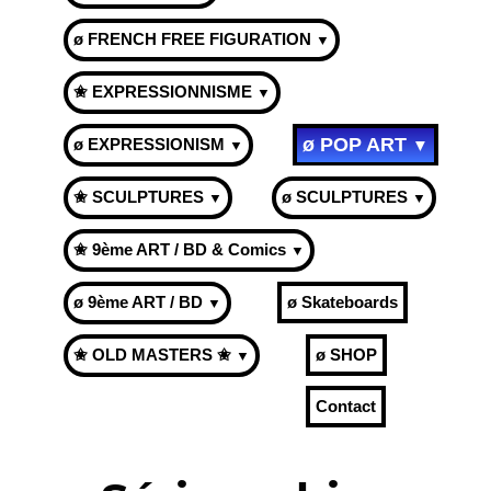
ø FRENCH FREE FIGURATION
▼
✬ EXPRESSIONNISME
▼
ø POP ART
ø EXPRESSIONISM
▼
▼
✬ SCULPTURES
ø SCULPTURES
▼
▼
✬ 9ème ART / BD & Comics
▼
ø 9ème ART / BD
ø Skateboards
▼
✬ OLD MASTERS ✬
ø SHOP
▼
Contact