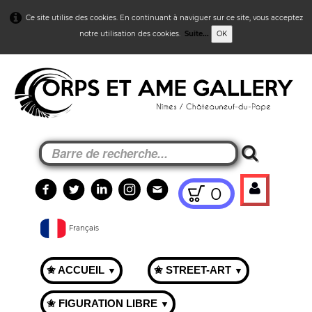
Ce site utilise des cookies. En continuant à naviguer sur ce site, vous acceptez
notre utilisation des cookies.
Suite...
OK
0
Français
✬ ACCUEIL
✬ STREET-ART
▼
▼
✬ FIGURATION LIBRE
▼