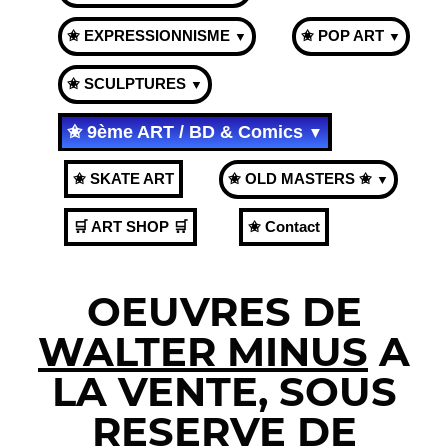
✬ EXPRESSIONNISME
✬ POP ART
▼
▼
✬ SCULPTURES
▼
✬ 9ème ART / BD & Comics
▼
✬ SKATE ART
✬ OLD MASTERS ✬
▼
🛒 ART SHOP 🛒
✬ Contact
OEUVRES DE
WALTER MINUS
A
LA VENTE, SOUS
RESERVE DE