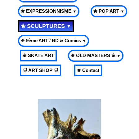
✬ EXPRESSIONNISME
✬ POP ART
▼
▼
✬ SCULPTURES
▼
✬ 9ème ART / BD & Comics
▼
✬ SKATE ART
✬ OLD MASTERS ✬
▼
🛒 ART SHOP 🛒
✬ Contact