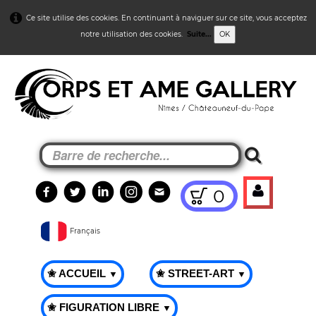
Ce site utilise des cookies. En continuant à naviguer sur ce site, vous acceptez
notre utilisation des cookies.
Suite...
OK
0
Français
✬ ACCUEIL
✬ STREET-ART
▼
▼
✬ FIGURATION LIBRE
▼