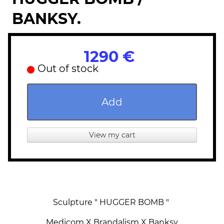
BANKSY.
1290 €
Out of stock
Add
View my cart
Sculpture " HUGGER BOMB "
Medicom X Brandalism X Banksy