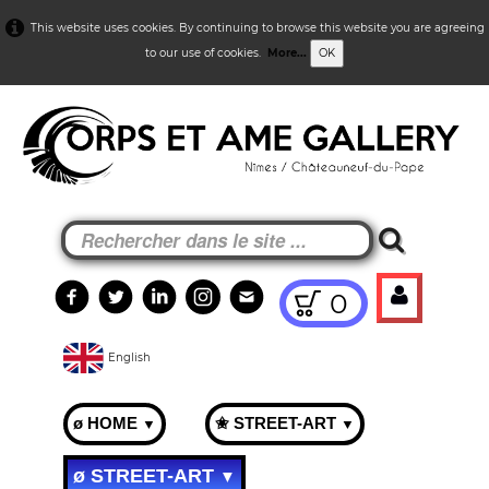
This website uses cookies. By continuing to browse this website you are agreeing
to our use of cookies.
More...
OK
0
English
ø HOME
✬ STREET-ART
▼
▼
ø STREET-ART
▼