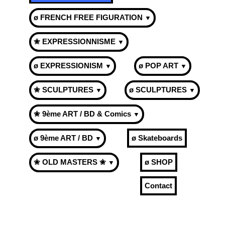
ø FRENCH FREE FIGURATION
▼
✬ EXPRESSIONNISME
▼
ø EXPRESSIONISM
ø POP ART
▼
▼
✬ SCULPTURES
ø SCULPTURES
▼
▼
✬ 9ème ART / BD & Comics
▼
ø 9ème ART / BD
ø Skateboards
▼
✬ OLD MASTERS ✬
ø SHOP
▼
Contact