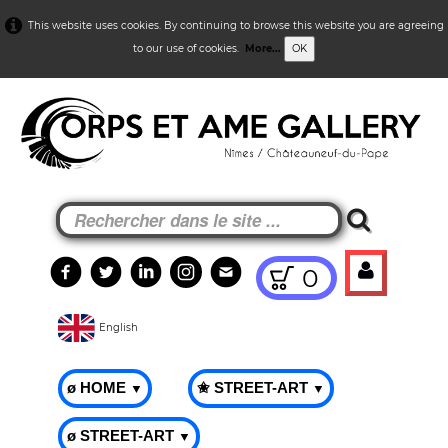
This website uses cookies. By continuing to browse this website you are agreeing
to our use of cookies.
More...
OK
0
English
ø HOME
✬ STREET-ART
▼
▼
ø STREET-ART
▼