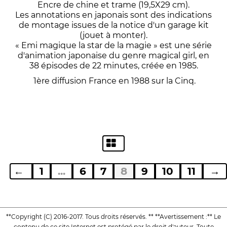
Encre de chine et trame (19,5X29 cm).
Les annotations en japonais sont des indications
de montage issues de la notice d'un garage kit
(jouet à monter).
« Emi magique la star de la magie » est une série
d'animation japonaise du genre magical girl, en
38 épisodes de 22 minutes, créée en 1985.
1ère diffusion France en 1988 sur la Cinq.
←
1
...
6
7
8
9
10
11
→
**Copyright (C) 2016-2017. Tous droits réservés. ** **Avertissement :** Le
contenu de ce site Internet est protégé par le droit d'auteur. Toute