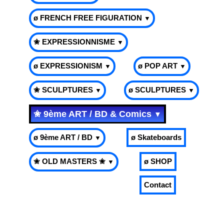
ø FRENCH FREE FIGURATION
▼
✬ EXPRESSIONNISME
▼
ø EXPRESSIONISM
ø POP ART
▼
▼
✬ SCULPTURES
ø SCULPTURES
▼
▼
✬ 9ème ART / BD & Comics
▼
ø 9ème ART / BD
ø Skateboards
▼
✬ OLD MASTERS ✬
ø SHOP
▼
Contact