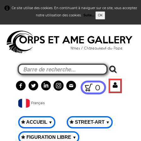
Ce site utilise des cookies. En continuant à naviguer sur ce site, vous acceptez
notre utilisation des cookies.
Suite...
OK
0
Français
✬ ACCUEIL
✬ STREET-ART
▼
▼
✬ FIGURATION LIBRE
▼