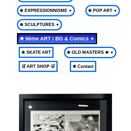
✬ EXPRESSIONNISME
✬ POP ART
▼
▼
✬ SCULPTURES
▼
✬ 9ème ART / BD & Comics
▼
✬ SKATE ART
✬ OLD MASTERS ✬
▼
🛒 ART SHOP 🛒
✬ Contact