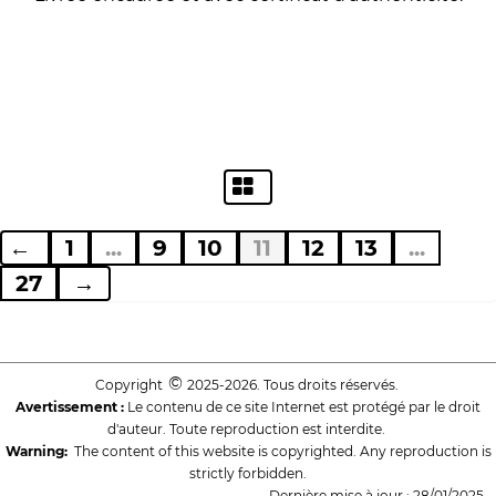
←
1
...
9
10
11
12
13
...
27
→
©
Copyright
2025-2026. Tous droits réservés.
Avertissement :
Le contenu de ce site Internet est protégé par le droit
d'auteur. Toute reproduction est interdite.
Warning:
The content of this website is copyrighted. Any reproduction is
strictly forbidden.
Dernière mise à jour : 28/01/2025.