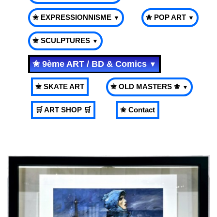
✬ EXPRESSIONNISME
✬ POP ART
▼
▼
✬ SCULPTURES
▼
✬ 9ème ART / BD & Comics
▼
✬ SKATE ART
✬ OLD MASTERS ✬
▼
🛒 ART SHOP 🛒
✬ Contact