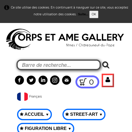
Ce site utilise des cookies. En continuant à naviguer sur ce site, vous acceptez
notre utilisation des cookies.
Suite...
OK
0
Français
✬ ACCUEIL
✬ STREET-ART
▼
▼
✬ FIGURATION LIBRE
▼