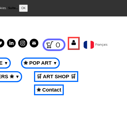
okies.
Suite...
OK
0
Français
ME
✬ POP ART
▼
▼
ERS ✬
🛒 ART SHOP 🛒
▼
✬ Contact