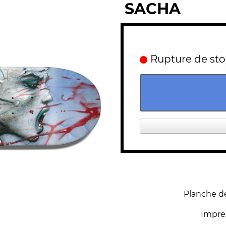
SACHA
Rupture de st
Planche de
Impres