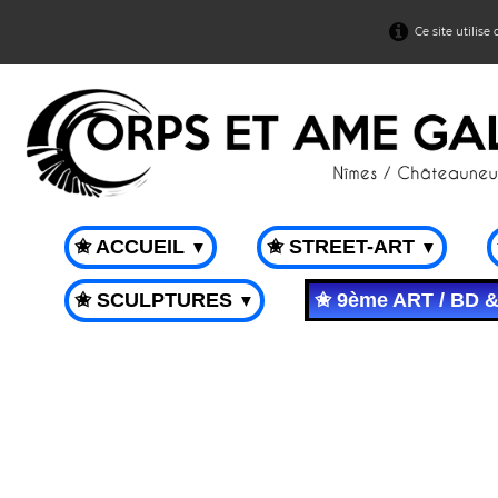
Ce site utilise
✬ ACCUEIL
✬ STREET-ART
▼
▼
✬ SCULPTURES
✬ 9ème ART / BD 
▼