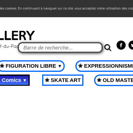
 des cookies. En continuant à naviguer sur ce site, vous acceptez notre utilisation des co
✬ FIGURATION LIBRE
✬ EXPRESSIONNIS
▼
& Comics
✬ SKATE ART
✬ OLD MAST
▼