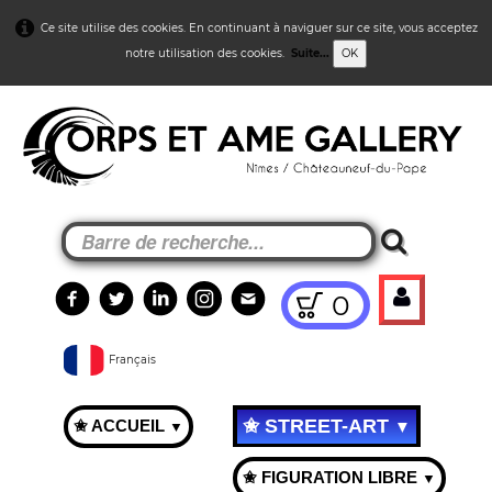
Ce site utilise des cookies. En continuant à naviguer sur ce site, vous acceptez
notre utilisation des cookies.
Suite...
OK
0
Français
✬ STREET-ART
✬ ACCUEIL
▼
▼
✬ FIGURATION LIBRE
▼