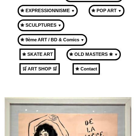
✬ EXPRESSIONNISME
✬ POP ART
▼
▼
✬ SCULPTURES
▼
✬ 9ème ART / BD & Comics
▼
✬ SKATE ART
✬ OLD MASTERS ✬
▼
🛒 ART SHOP 🛒
✬ Contact