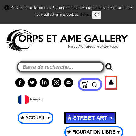
Ce site utilise des cookies. En continuant à naviguer sur ce site, vous acceptez
notre utilisation des cookies.
Suite...
OK
0
Français
✬ STREET-ART
✬ ACCUEIL
▼
▼
✬ FIGURATION LIBRE
▼