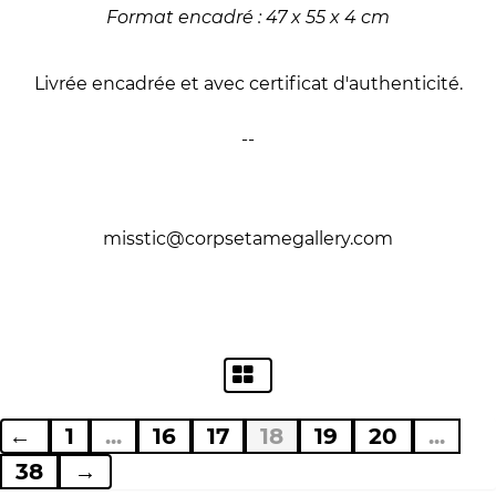
Format encadré : 47 x 55 x 4 cm
Livrée encadrée et avec certificat d'authenticité.
--
misstic@corpsetamegallery.com
←
1
...
16
17
18
19
20
...
38
→