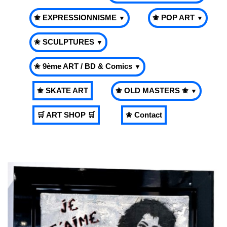
✬ EXPRESSIONNISME
✬ POP ART
▼
▼
✬ SCULPTURES
▼
✬ 9ème ART / BD & Comics
▼
✬ SKATE ART
✬ OLD MASTERS ✬
▼
🛒 ART SHOP 🛒
✬ Contact