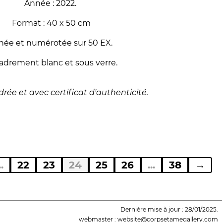
Année : 2022.
Format : 40 x 50 cm
née et numérotée sur 50 EX.
adrement blanc et sous verre.
rée et avec certificat d'authenticité.
..
22
23
24
25
26
...
38
→
Dernière mise à jour : 28/01/2025.
webmaster : website@corpsetamegallery.com