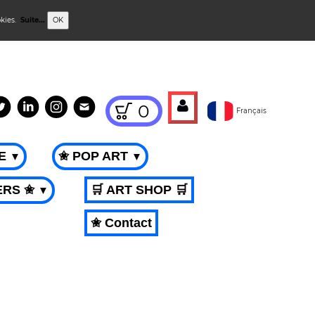
okies.
Suite...
OK
0
Français
ME
✬ POP ART
▼
▼
ERS ✬
🛒 ART SHOP 🛒
▼
✬ Contact