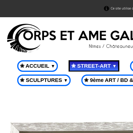
Ce site utilise
✬ ACCUEIL
✬ STREET-ART
▼
▼
✬ SCULPTURES
✬ 9ème ART / BD 
▼