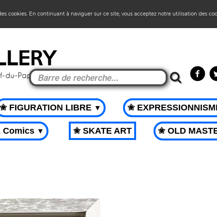
 des cookies. En continuant à naviguer sur ce site, vous acceptez notre utilisation des co
✬ FIGURATION LIBRE
✬ EXPRESSIONNIS
▼
& Comics
✬ SKATE ART
✬ OLD MAST
▼