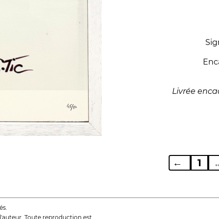
Sig
Enc
Livrée encad
←
1
.
és.
d'auteur. Toute reproduction est