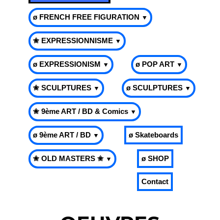
ø FRENCH FREE FIGURATION
▼
✬ EXPRESSIONNISME
▼
ø EXPRESSIONISM
ø POP ART
▼
▼
✬ SCULPTURES
ø SCULPTURES
▼
▼
✬ 9ème ART / BD & Comics
▼
ø 9ème ART / BD
ø Skateboards
▼
✬ OLD MASTERS ✬
ø SHOP
▼
Contact