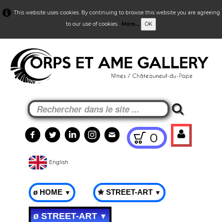
This website uses cookies. By continuing to browse this website you are agreeing
to our use of cookies.
More...
OK
0
English
ø HOME
✬ STREET-ART
▼
▼
ø STREET-ART
▼