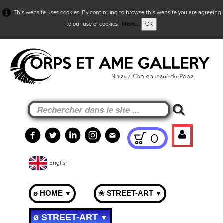
This website uses cookies. By continuing to browse this website you are agreeing
to our use of cookies.
More...
OK
0
English
ø HOME
✬ STREET-ART
▼
▼
ø STREET-ART
▼