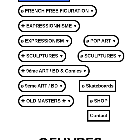
ø FRENCH FREE FIGURATION
▼
✬ EXPRESSIONNISME
▼
ø EXPRESSIONISM
ø POP ART
▼
▼
✬ SCULPTURES
ø SCULPTURES
▼
▼
✬ 9ème ART / BD & Comics
▼
ø 9ème ART / BD
ø Skateboards
▼
✬ OLD MASTERS ✬
ø SHOP
▼
Contact