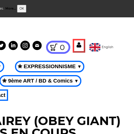
ies.
More...
OK
0
English
✬ EXPRESSIONNISME
▼
▼
✬ 9ème ART / BD & Comics
▼
ct
IREY (OBEY GIANT)
S EN COURS.