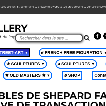
 uses cookies. By continuing to browse this website you are agreeing to our use of cook
STREET-ART
ø FRENCH FREE FIGURATION
▼
✬ SCULPTURES
ø SCULPTURES
▼
▼
✬ OLD MASTERS ✬
ø SHOP
Conta
▼
LES DE SHEPARD FA
VE DE TRANSACTION