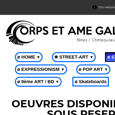
This website
ø HOME
✬ STREET-ART
ø 
▼
▼
ø EXPRESSIONISM
ø POP ART
▼
▼
ø 9ème ART / BD
ø Skateboards
▼
OEUVRES DISPONIB
SOUS RESER