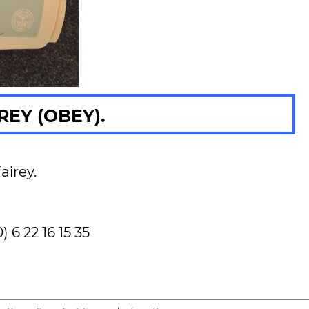
EY (OBEY).
airey.
 6 22 16 15 35