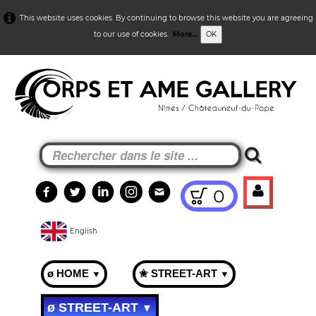
This website uses cookies. By continuing to browse this website you are agreeing
to our use of cookies.
More...
OK
0
English
ø HOME
✬ STREET-ART
▼
▼
ø STREET-ART
▼