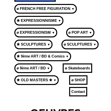
ø FRENCH FREE FIGURATION
▼
✬ EXPRESSIONNISME
▼
ø EXPRESSIONISM
ø POP ART
▼
▼
✬ SCULPTURES
ø SCULPTURES
▼
▼
✬ 9ème ART / BD & Comics
▼
ø 9ème ART / BD
ø Skateboards
▼
✬ OLD MASTERS ✬
ø SHOP
▼
Contact