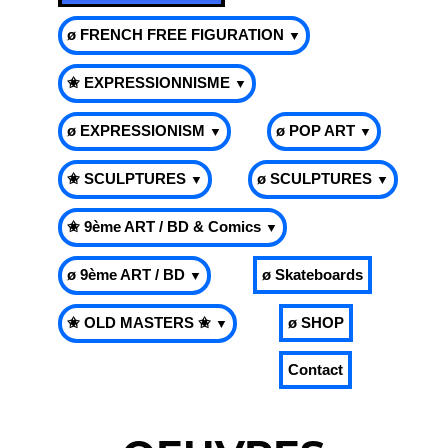
ø FRENCH FREE FIGURATION
▼
✬ EXPRESSIONNISME
▼
ø EXPRESSIONISM
ø POP ART
▼
▼
✬ SCULPTURES
ø SCULPTURES
▼
▼
✬ 9ème ART / BD & Comics
▼
ø 9ème ART / BD
ø Skateboards
▼
✬ OLD MASTERS ✬
ø SHOP
▼
Contact