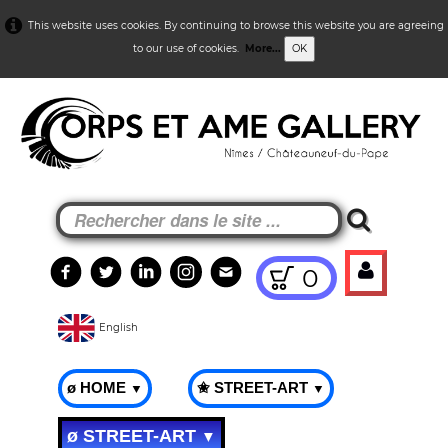
This website uses cookies. By continuing to browse this website you are agreeing
to our use of cookies.
More...
OK
0
English
ø HOME
✬ STREET-ART
▼
▼
ø STREET-ART
▼