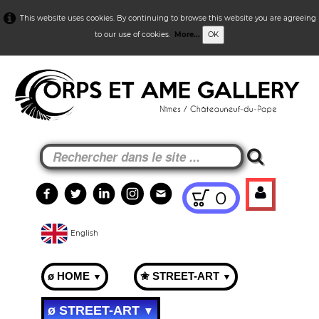
This website uses cookies. By continuing to browse this website you are agreeing
to our use of cookies.
More...
OK
0
English
ø HOME
✬ STREET-ART
▼
▼
ø STREET-ART
▼