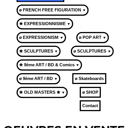
ø FRENCH FREE FIGURATION
▼
✬ EXPRESSIONNISME
▼
ø EXPRESSIONISM
ø POP ART
▼
▼
✬ SCULPTURES
ø SCULPTURES
▼
▼
✬ 9ème ART / BD & Comics
▼
ø 9ème ART / BD
ø Skateboards
▼
✬ OLD MASTERS ✬
ø SHOP
▼
Contact