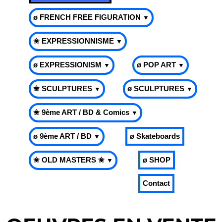
ø FRENCH FREE FIGURATION
▼
✬ EXPRESSIONNISME
▼
ø EXPRESSIONISM
ø POP ART
▼
▼
✬ SCULPTURES
ø SCULPTURES
▼
▼
✬ 9ème ART / BD & Comics
▼
ø 9ème ART / BD
ø Skateboards
▼
✬ OLD MASTERS ✬
ø SHOP
▼
Contact