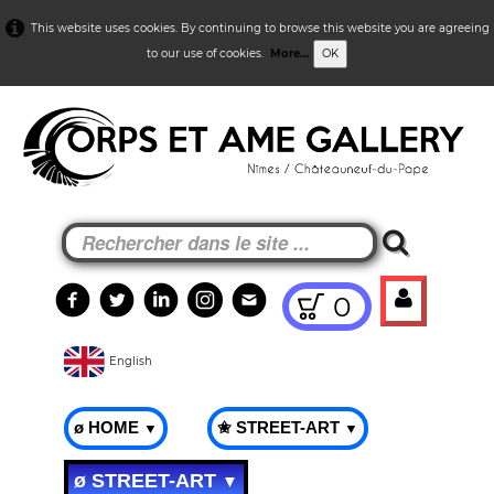
This website uses cookies. By continuing to browse this website you are agreeing
to our use of cookies.
More...
OK
0
English
ø HOME
✬ STREET-ART
▼
▼
ø STREET-ART
▼