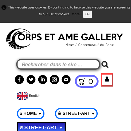
This website uses cookies. By continuing to browse this website you are agreeing
to our use of cookies.
More...
OK
0
English
ø HOME
✬ STREET-ART
▼
▼
ø STREET-ART
▼