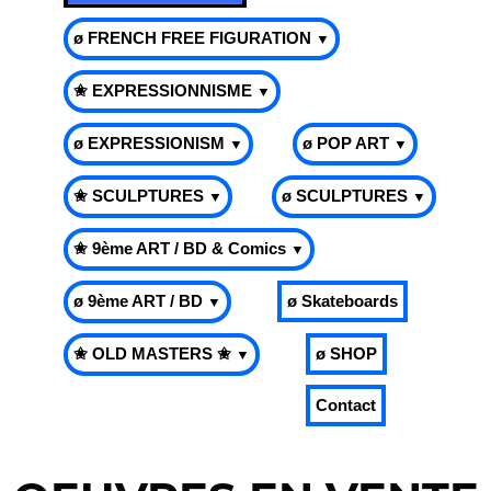
ø FRENCH FREE FIGURATION
▼
✬ EXPRESSIONNISME
▼
ø EXPRESSIONISM
ø POP ART
▼
▼
✬ SCULPTURES
ø SCULPTURES
▼
▼
✬ 9ème ART / BD & Comics
▼
ø 9ème ART / BD
ø Skateboards
▼
✬ OLD MASTERS ✬
ø SHOP
▼
Contact