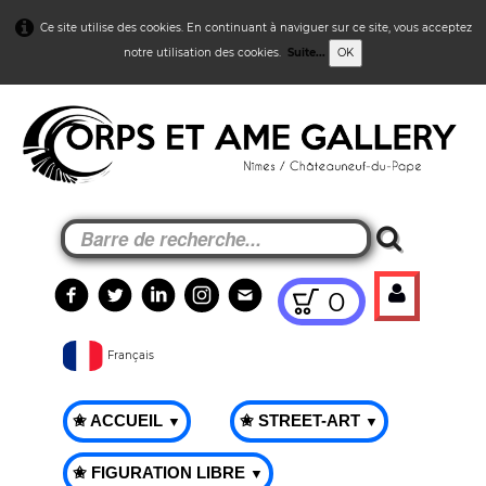
Ce site utilise des cookies. En continuant à naviguer sur ce site, vous acceptez
notre utilisation des cookies.
Suite...
OK
0
Français
✬ ACCUEIL
✬ STREET-ART
▼
▼
✬ FIGURATION LIBRE
▼