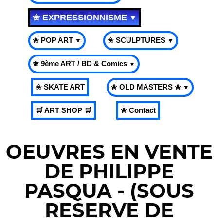
✬ EXPRESSIONNISME
▼
✬ POP ART
✬ SCULPTURES
▼
▼
✬ 9ème ART / BD & Comics
▼
✬ SKATE ART
✬ OLD MASTERS ✬
▼
🛒 ART SHOP 🛒
✬ Contact
OEUVRES EN VENTE
DE PHILIPPE
PASQUA - (SOUS
RESERVE DE