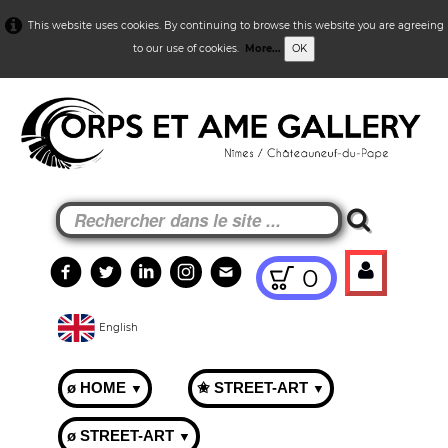
This website uses cookies. By continuing to browse this website you are agreeing
to our use of cookies.
More...
OK
0
English
ø HOME
✬ STREET-ART
▼
▼
ø STREET-ART
▼