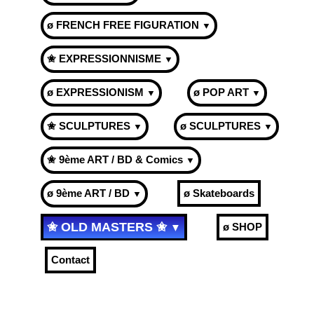
ø FRENCH FREE FIGURATION
▼
✬ EXPRESSIONNISME
▼
ø EXPRESSIONISM
ø POP ART
▼
▼
✬ SCULPTURES
ø SCULPTURES
▼
▼
✬ 9ème ART / BD & Comics
▼
ø 9ème ART / BD
ø Skateboards
▼
✬ OLD MASTERS ✬
ø SHOP
▼
Contact