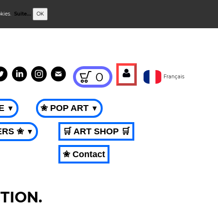
okies.
Suite...
OK
0
Français
ME
✬ POP ART
▼
▼
ERS ✬
🛒 ART SHOP 🛒
▼
✬ Contact
TION.