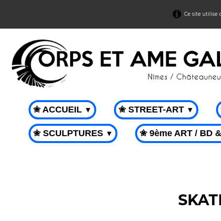
Ce site utilise
✬ ACCUEIL
✬ STREET-ART
▼
▼
✬ SCULPTURES
✬ 9ème ART / BD 
▼
SKAT