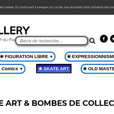
 des cookies. En continuant à naviguer sur ce site, vous acceptez notre utilisation des co
✬ FIGURATION LIBRE
✬ EXPRESSIONNIS
▼
& Comics
✬ SKATE ART
✬ OLD MAST
▼
E ART & BOMBES DE COLLEC