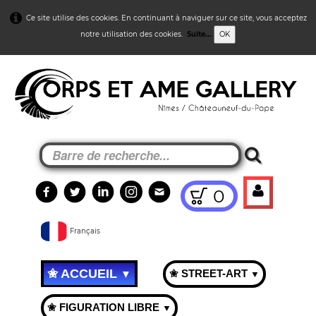
Ce site utilise des cookies. En continuant à naviguer sur ce site, vous acceptez
notre utilisation des cookies.
Suite...
OK
0
Français
✬ ACCUEIL
✬ STREET-ART
▼
▼
✬ FIGURATION LIBRE
▼