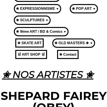
✬ EXPRESSIONNISME
✬ POP ART
▼
▼
✬ SCULPTURES
▼
✬ 9ème ART / BD & Comics
▼
✬ SKATE ART
✬ OLD MASTERS ✬
▼
🛒 ART SHOP 🛒
✬ Contact
✬ NOS ARTISTES ✬
SHEPARD FAIREY