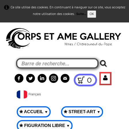
Ce site utilise des cookies. En continuant à naviguer sur ce site, vous acceptez
notre utilisation des cookies.
Suite...
OK
0
Français
✬ ACCUEIL
✬ STREET-ART
▼
▼
✬ FIGURATION LIBRE
▼