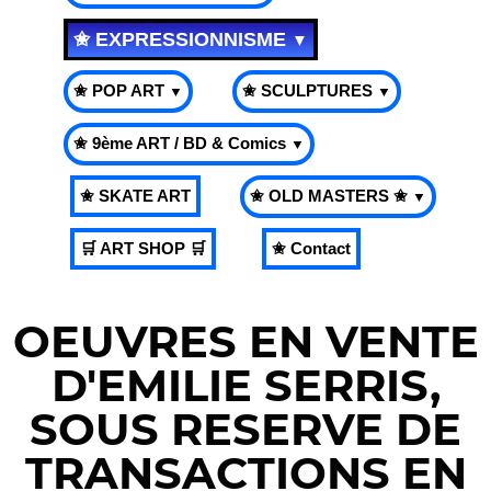
✬ EXPRESSIONNISME
▼
✬ POP ART
✬ SCULPTURES
▼
▼
✬ 9ème ART / BD & Comics
▼
✬ SKATE ART
✬ OLD MASTERS ✬
▼
🛒 ART SHOP 🛒
✬ Contact
OEUVRES EN VENTE
D'EMILIE SERRIS,
SOUS RESERVE DE
TRANSACTIONS EN