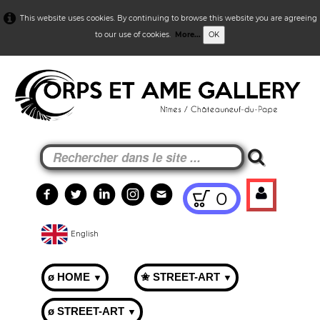
This website uses cookies. By continuing to browse this website you are agreeing
to our use of cookies.
More...
OK
0
English
ø HOME
✬ STREET-ART
▼
▼
ø STREET-ART
▼