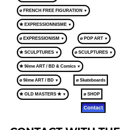
ø FRENCH FREE FIGURATION
▼
✬ EXPRESSIONNISME
▼
ø EXPRESSIONISM
ø POP ART
▼
▼
✬ SCULPTURES
ø SCULPTURES
▼
▼
✬ 9ème ART / BD & Comics
▼
ø 9ème ART / BD
ø Skateboards
▼
✬ OLD MASTERS ✬
ø SHOP
▼
Contact