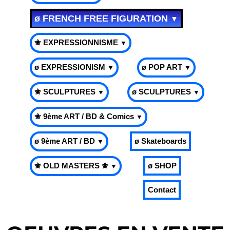
ø FRENCH FREE FIGURATION
▼
✬ EXPRESSIONNISME
▼
ø EXPRESSIONISM
ø POP ART
▼
▼
✬ SCULPTURES
ø SCULPTURES
▼
▼
✬ 9ème ART / BD & Comics
▼
ø 9ème ART / BD
ø Skateboards
▼
✬ OLD MASTERS ✬
ø SHOP
▼
Contact