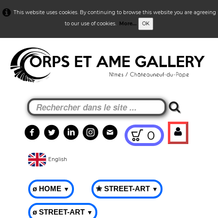
This website uses cookies. By continuing to browse this website you are agreeing
to our use of cookies.
More...
OK
0
English
ø HOME
✬ STREET-ART
▼
▼
ø STREET-ART
▼