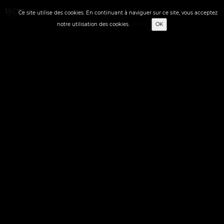
19 / 77
Ce site utilise des cookies. En continuant à naviguer sur ce site, vous acceptez
notre utilisation des cookies.
Suite...
OK
0
Français
✬ STREET-ART
✬ ACCUEIL
▼
▼
✬ FIGURATION LIBRE
▼