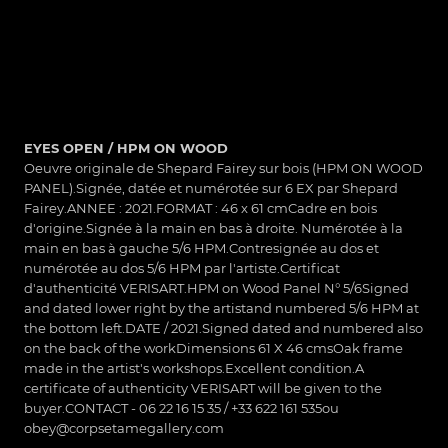
EYES OPEN / HPM ON WOOD
Oeuvre originale de Shepard Fairey sur bois (HPM ON WOOD
PANEL).Signée, datée et numérotée sur 6 EX par Shepard
Fairey.ANNEE : 2021.FORMAT : 46 x 61 cmCadre en bois
d'origine.Signée à la main en bas à droite. Numérotée à la
main en bas à gauche 5/6 HPM.Contresignée au dos et
numérotée au dos 5/6 HPM par l'artiste.Certificat
d'authenticité VERISART.HPM on Wood Panel N° 5/6Signed
and dated lower right by the artistand numbered 5/6 HPM at
the bottom left.DATE / 2021.Signed dated and numbered also
on the back of the workDimensions 61 X 46 cmsOak frame
made in the artist's workshops.Excellent condition.A
certificate of authenticity VERISART will be given to the
buyer.CONTACT - 06 22 16 15 35 / +33 622 161 535ou
obey@corpsetamegallery.com