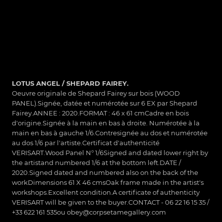
LOTUS ANGEL / SHEPARD FAIREY.
Oeuvre originale de Shepard Fairey sur bois (WOOD
PANEL).Signée, datée et numérotée sur 6 EX par Shepard
Fairey.ANNEE : 2020.FORMAT : 46 x 61 cmCadre en bois
d'origine.Signée à la main en bas à droite. Numérotée à la
main en bas à gauche 1/6.Contresignée au dos et numérotée
au dos 1/6 par l'artiste.Certificat d'authenticité
VERISART.Wood Panel N° 1/6Signed and dated lower right by
the artistand numbered 1/6 at the bottom left.DATE /
2020.Signed dated and numbered also on the back of the
workDimensions 61 X 46 cmsOak frame made in the artist's
workshops.Excellent condition.A certificate of authenticity
VERISART will be given to the buyer.CONTACT - 06 22 16 15 35 /
+33 622 161 535ou obey@corpsetamegallery.com