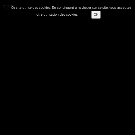
21 / 77
Ce site utilise des cookies. En continuant à naviguer sur ce site, vous acceptez
notre utilisation des cookies.
Suite...
OK
0
Français
✬ STREET-ART
✬ ACCUEIL
▼
▼
✬ FIGURATION LIBRE
▼