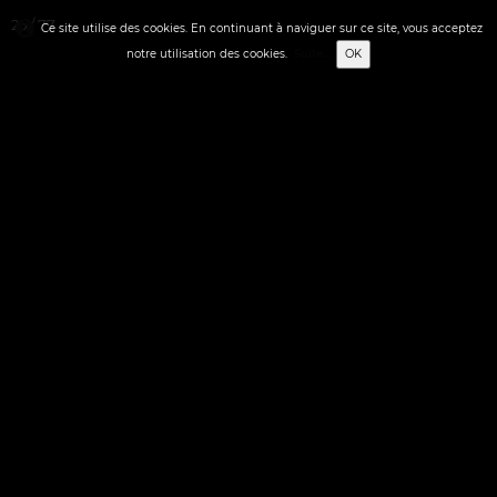
25 / 77
Ce site utilise des cookies. En continuant à naviguer sur ce site, vous acceptez
notre utilisation des cookies.
Suite...
OK
0
Français
✬ STREET-ART
✬ ACCUEIL
▼
▼
✬ FIGURATION LIBRE
▼