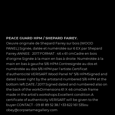
PEACE GUARD HPM / SHEPARD FAIREY.
Oeuvre originale de Shepard Fairey sur bois (WOOD
PANEL).Signée, datée et numérotée sur 6 EX par Shepard
Fairey.ANNEE : 2017.FORMAT : 46 x 61 cmCadre en bois
d'origine.Signée à la main en bas à droite. Numérotée à la
main en bas à gauche 5/6 HPM.Contresignée au dos et
numérotée au dos 5/6 HPM par l'artiste.Certificat
d'authenticité VERISART.Wood Panel N° 5/6 HPMSigned and
dated lower right by the artistand numbered 5/6 HPM at the
bottom left.DATE / 2017.Signed dated and numbered also on
the back of the workDimensions 61 X 46 cmsOak frame
made in the artist's workshops.Excellent condition.A
certificate of authenticity VERISART will be given to the
buyer.CONTACT - 09 81 89 52 38 / +33 622 161 535ou
obey@corpsetamegallery.com