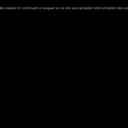
 des cookies. En continuant à naviguer sur ce site, vous acceptez notre utilisation des co
✬ FIGURATION LIBRE
✬ EXPRESSIONNIS
▼
& Comics
✬ SKATE ART
✬ OLD MAST
▼
LES DE SHEPARD FA
VE DE TRANSACTION