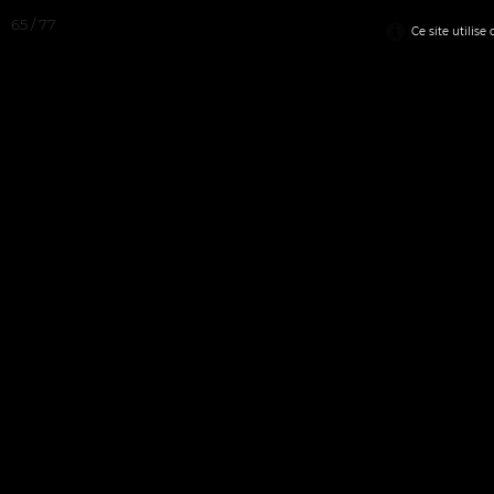
65 / 77
Ce site utilise
✬ ACCUEIL
✬ STREET-ART
▼
▼
✬ SCULPTURES
✬ 9ème ART / BD 
▼
OEUVRES DISPONIB
SOUS RESER