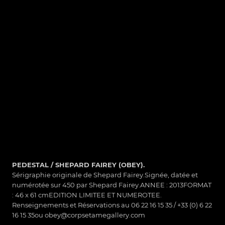
PEDESTAL / SHEPARD FAIREY (OBEY).
Sérigraphie originale de Shepard Fairey.Signée, datée et
numérotée sur 450 par Shepard Fairey.ANNEE : 2013FORMAT
: 46 x 61 cmEDITION LIMITEE ET NUMEROTEE.
Renseignements et Réservations au 06 22 16 15 35 / +33 (0) 6 22
16 15 35ou obey@corpsetamegallery.com