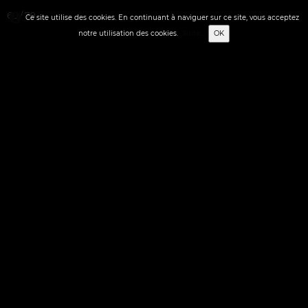
68 / 79
Ce site utilise des cookies. En continuant à naviguer sur ce site, vous acceptez
notre utilisation des cookies.
Suite...
OK
0
Français
✬ STREET-ART
✬ ACCUEIL
▼
▼
✬ FIGURATION LIBRE
▼