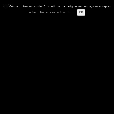
70 / 77
Ce site utilise des cookies. En continuant à naviguer sur ce site, vous acceptez
notre utilisation des cookies.
Suite...
OK
0
Français
✬ STREET-ART
✬ ACCUEIL
▼
▼
✬ FIGURATION LIBRE
▼