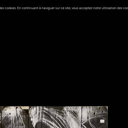
 des cookies. En continuant à naviguer sur ce site, vous acceptez notre utilisation des co
✬ FIGURATION LIBRE
✬ EXPRESSIONNIS
▼
& Comics
✬ SKATE ART
✬ OLD MAST
▼
E DE PHILIPPE VIGN
TRANSACTIONS EN CO