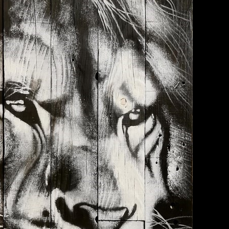
pire des souvenirs de son enfance imprégnés de visages de 
acile. Le temps, l'âge et les inspirations l'ont amené à sonder
est avec la peinture acrylique qu'il se sent finalement le mi
e Blanc, puis le pinceau apporte par contraste les formes et la
ombres et des contrastes pour faire ressortir les volumes et ap
is, Lyon, New York, Marbella, Marrakech, Ibiza, Montpellier, 
des collections privées autour du Monde.
CLIQUEZ POUR AGRANDIR ET VOIR LES INFORMATIONS :