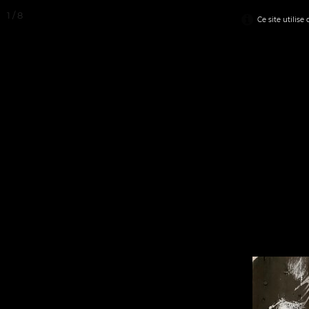
1 / 8
Ce site utilise
✬ ACCUEIL
✬ STREET-ART
▼
▼
✬ SCULPTURES
✬ 9ème ART / BD 
▼
OEUVRES EN VENT
DES 