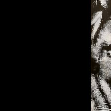
Né au Mozambique en 1970, Philippe Vignal s'ins
Enfant déjà, la maîtrise du trait et du dessin lui étaient f
gouache, huile, aérographe, aérosol, acrylique… Mais c'
général du coton brut) de Noir ou d
Philippe Vignal joue de la lumière et de l'obscurité, des 
a exposé dans de grandes villes internationales comme Par