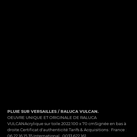
PLUIE SUR VERSAILLES / RALUCA VULCAN.
OEUVRE UNIQUE ET ORIGINALE DE RALUCA
VULCANAcrylique sur toile.2022.100 x 70 cmSignée en bas à
és.
droite.Certificat d'authenticité.Tarifs & Acquisitions : France :
d'auteur. Toute reproduction est
06 22 16 15 35.International : 0033 622 161