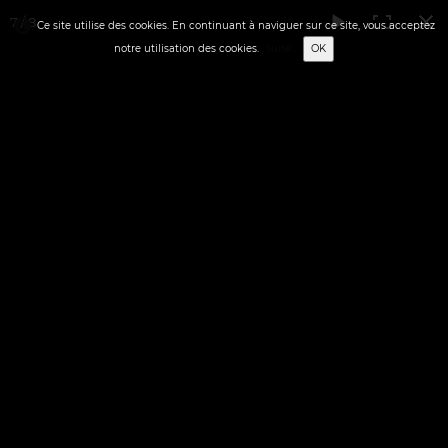
7 / 8
Ce site utilise des cookies. En continuant à naviguer sur ce site, vous acceptez
notre utilisation des cookies.
Suite...
OK
0
Français
✬ ACCUEIL
✬ STREET-ART
▼
▼
✬ FIGURATION LIBRE
▼