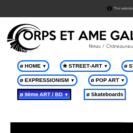
This website
ø HOME
✬ STREET-ART
ø 
▼
▼
ø EXPRESSIONISM
ø POP ART
▼
▼
ø 9ème ART / BD
ø Skateboards
▼