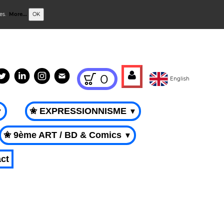
ies.
More...
OK
0
English
✬ EXPRESSIONNISME
▼
▼
✬ 9ème ART / BD & Comics
▼
ct