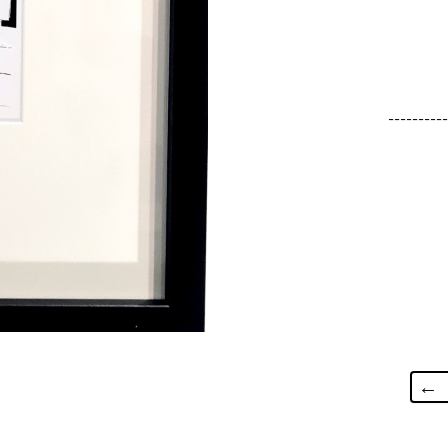
----------
←