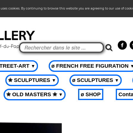
 uses cookies. By continuing to browse this website you are agreeing to our use of cook
STREET-ART
ø FRENCH FREE FIGURATION
▼
✬ SCULPTURES
ø SCULPTURES
▼
▼
✬ OLD MASTERS ✬
ø SHOP
Conta
▼