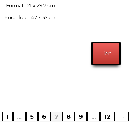
Format : 21 x 29,7 cm
Encadrée : 42 x 32 cm
--------------------------------------------
Lien
1
...
5
6
7
8
9
...
12
→