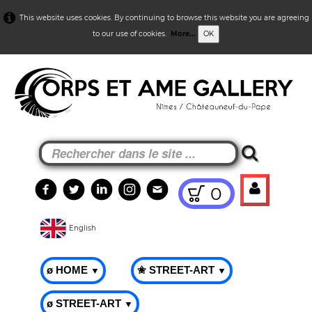
This website uses cookies. By continuing to browse this website you are agreeing
to our use of cookies.
More...
OK
0
English
ø HOME
✬ STREET-ART
▼
▼
ø STREET-ART
▼