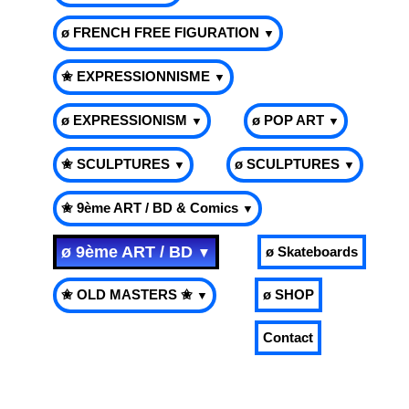
ø FRENCH FREE FIGURATION
▼
✬ EXPRESSIONNISME
▼
ø EXPRESSIONISM
ø POP ART
▼
▼
✬ SCULPTURES
ø SCULPTURES
▼
▼
✬ 9ème ART / BD & Comics
▼
ø 9ème ART / BD
ø Skateboards
▼
✬ OLD MASTERS ✬
ø SHOP
▼
Contact