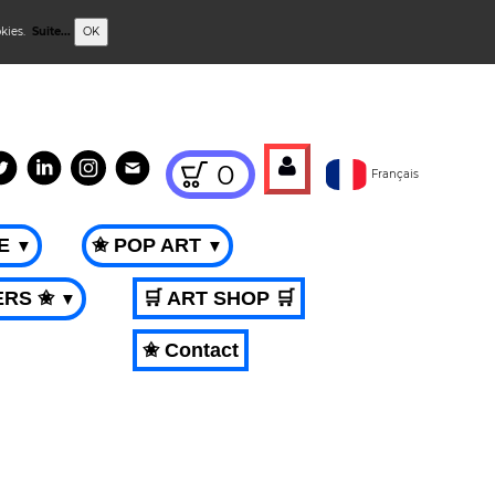
okies.
Suite...
OK
0
Français
ME
✬ POP ART
▼
▼
ERS ✬
🛒 ART SHOP 🛒
▼
✬ Contact