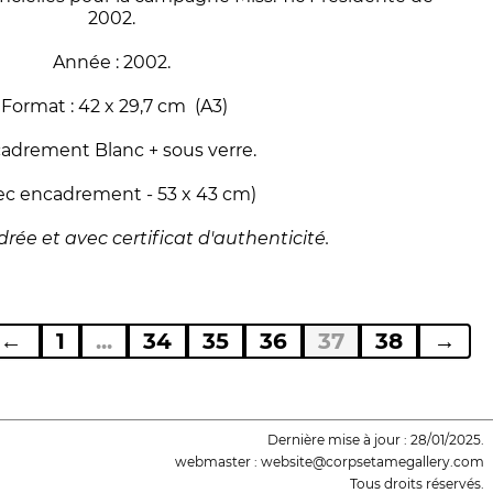
2002.
Année : 2002.
Format : 42 x 29,7 cm (A3)
adrement Blanc + sous verre.
ec encadrement - 53 x 43 cm)
rée et avec certificat d'authenticité.
←
1
...
34
35
36
37
38
→
Dernière mise à jour : 28/01/2025.
webmaster : website@corpsetamegallery.com
Tous droits réservés.