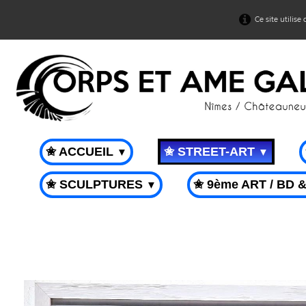
Ce site utilise
✬ ACCUEIL
✬ STREET-ART
▼
▼
✬ SCULPTURES
✬ 9ème ART / BD 
▼