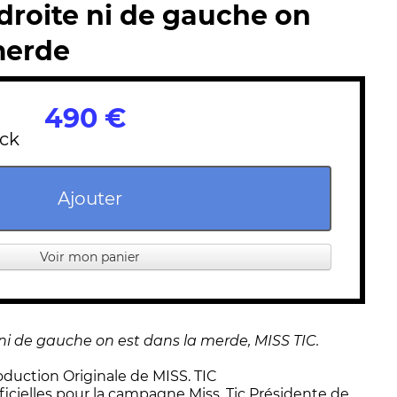
 droite ni de gauche on
merde
490 €
ock
Ajouter
Voir mon panier
 ni de gauche on est dans la merde
, MISS TIC.
duction Originale de MISS. TIC
icielles pour la campagne Miss. Tic Présidente de