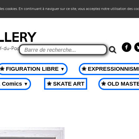
 des cookies. En continuant à naviguer sur ce site, vous acceptez notre utilisation des co
✬ FIGURATION LIBRE
✬ EXPRESSIONNIS
▼
& Comics
✬ SKATE ART
✬ OLD MAST
▼