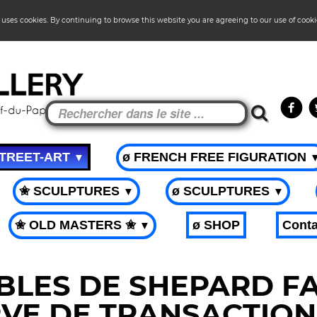
 uses cookies. By continuing to browse this website you are agreeing to our use of cook
STREET-ART
ø FRENCH FREE FIGURATION
▼
✬ SCULPTURES
ø SCULPTURES
▼
▼
✬ OLD MASTERS ✬
ø SHOP
Conta
▼
LES DE SHEPARD FA
VE DE TRANSACTION