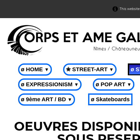
This website
ø HOME
✬ STREET-ART
ø 
▼
▼
ø EXPRESSIONISM
ø POP ART
▼
▼
ø 9ème ART / BD
ø Skateboards
▼
OEUVRES DISPONIB
SOUS RESER