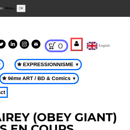
ies.
More...
OK
0
English
✬ EXPRESSIONNISME
▼
▼
✬ 9ème ART / BD & Comics
▼
ct
IREY (OBEY GIANT)
S EN COURS.