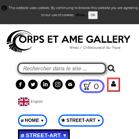
This website uses cookies. By continuing to browse this website you are agreeing
to our use of cookies.
More...
OK
0
English
ø HOME
✬ STREET-ART
▼
▼
ø STREET-ART
▼