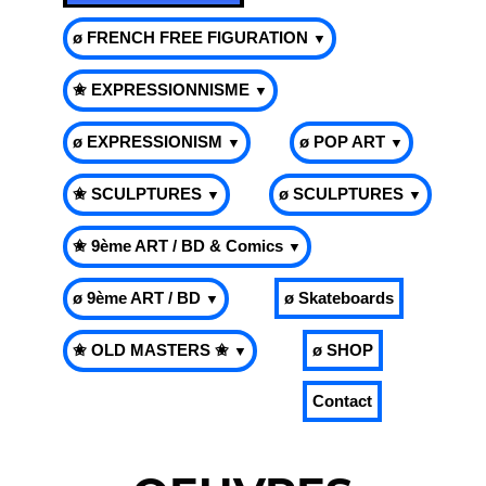
ø FRENCH FREE FIGURATION
▼
✬ EXPRESSIONNISME
▼
ø EXPRESSIONISM
ø POP ART
▼
▼
✬ SCULPTURES
ø SCULPTURES
▼
▼
✬ 9ème ART / BD & Comics
▼
ø 9ème ART / BD
ø Skateboards
▼
✬ OLD MASTERS ✬
ø SHOP
▼
Contact