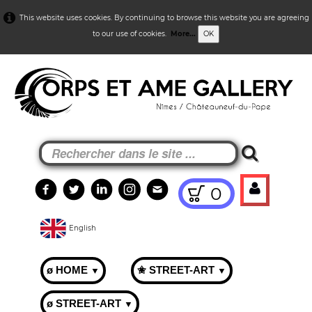
This website uses cookies. By continuing to browse this website you are agreeing
to our use of cookies.
More...
OK
0
English
ø HOME
✬ STREET-ART
▼
▼
ø STREET-ART
▼