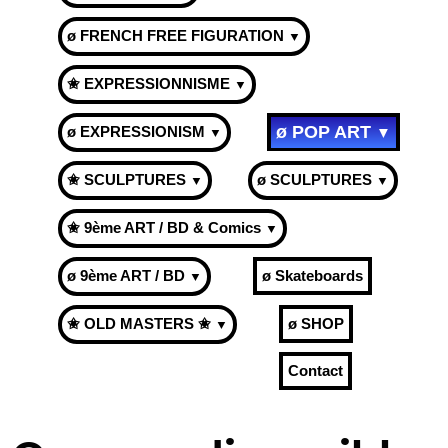
ø FRENCH FREE FIGURATION
▼
✬ EXPRESSIONNISME
▼
ø POP ART
ø EXPRESSIONISM
▼
▼
✬ SCULPTURES
ø SCULPTURES
▼
▼
✬ 9ème ART / BD & Comics
▼
ø 9ème ART / BD
ø Skateboards
▼
✬ OLD MASTERS ✬
ø SHOP
▼
Contact