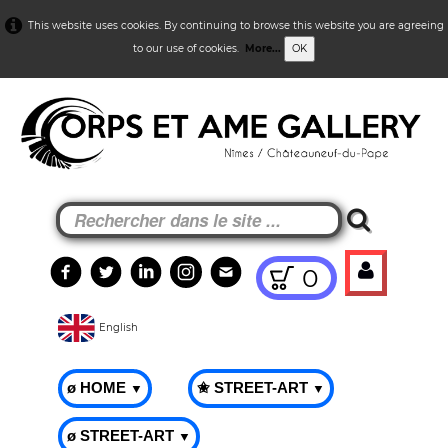
This website uses cookies. By continuing to browse this website you are agreeing
to our use of cookies.
More...
OK
0
English
ø HOME
✬ STREET-ART
▼
▼
ø STREET-ART
▼