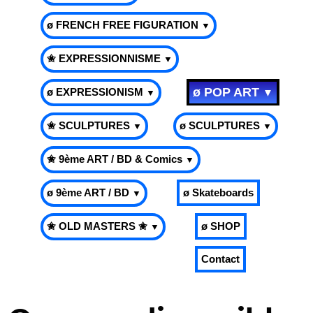
ø FRENCH FREE FIGURATION
▼
✬ EXPRESSIONNISME
▼
ø POP ART
ø EXPRESSIONISM
▼
▼
✬ SCULPTURES
ø SCULPTURES
▼
▼
✬ 9ème ART / BD & Comics
▼
ø 9ème ART / BD
ø Skateboards
▼
✬ OLD MASTERS ✬
ø SHOP
▼
Contact