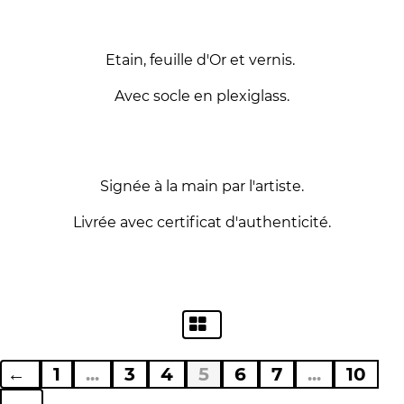
Etain, feuille d'Or et vernis.
Avec socle en plexiglass.
Signée à la main par l'artiste.
Livrée avec certificat d'authenticité.
←
1
...
3
4
5
6
7
...
10
→