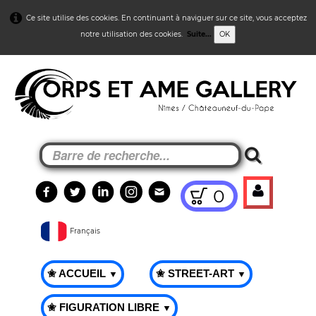
Ce site utilise des cookies. En continuant à naviguer sur ce site, vous acceptez
notre utilisation des cookies.
Suite...
OK
0
Français
✬ ACCUEIL
✬ STREET-ART
▼
▼
✬ FIGURATION LIBRE
▼