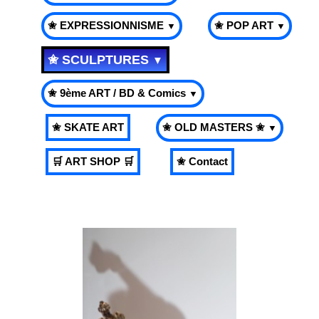
✬ EXPRESSIONNISME
✬ POP ART
▼
▼
✬ SCULPTURES
▼
✬ 9ème ART / BD & Comics
▼
✬ SKATE ART
✬ OLD MASTERS ✬
▼
🛒 ART SHOP 🛒
✬ Contact