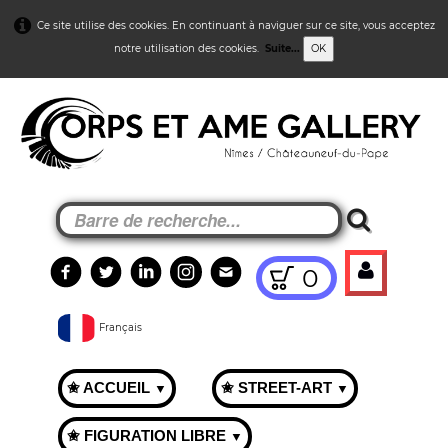
Ce site utilise des cookies. En continuant à naviguer sur ce site, vous acceptez
notre utilisation des cookies.
Suite...
OK
0
Français
✬ ACCUEIL
✬ STREET-ART
▼
▼
✬ FIGURATION LIBRE
▼