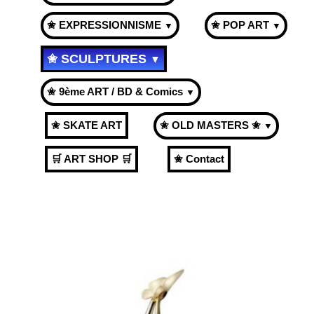
✬ EXPRESSIONNISME
✬ POP ART
▼
▼
✬ SCULPTURES
▼
✬ 9ème ART / BD & Comics
▼
✬ SKATE ART
✬ OLD MASTERS ✬
▼
🛒 ART SHOP 🛒
✬ Contact