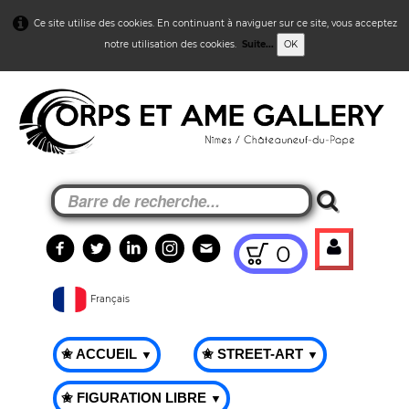
Ce site utilise des cookies. En continuant à naviguer sur ce site, vous acceptez
notre utilisation des cookies.
Suite...
OK
0
Français
✬ ACCUEIL
✬ STREET-ART
▼
▼
✬ FIGURATION LIBRE
▼