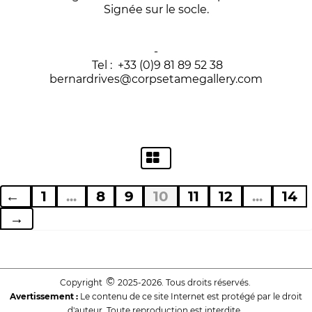
Signée sur le socle.
-
Tel : +33 (0)9 81 89 52 38
bernardrives@corpsetamegallery.com
←
1
...
8
9
10
11
12
...
14
→
©
Copyright
2025-2026. Tous droits réservés.
Avertissement :
Le contenu de ce site Internet est protégé par le droit
d'auteur. Toute reproduction est interdite.