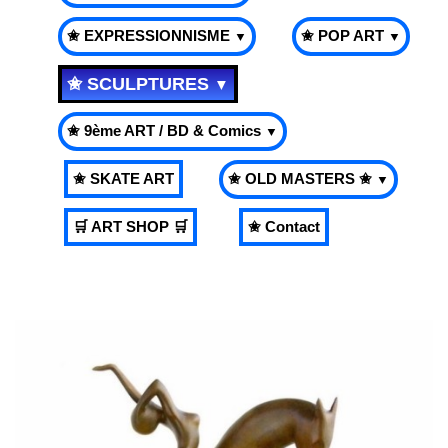
✬ EXPRESSIONNISME
✬ POP ART
▼
▼
✬ SCULPTURES
▼
✬ 9ème ART / BD & Comics
▼
✬ SKATE ART
✬ OLD MASTERS ✬
▼
🛒 ART SHOP 🛒
✬ Contact