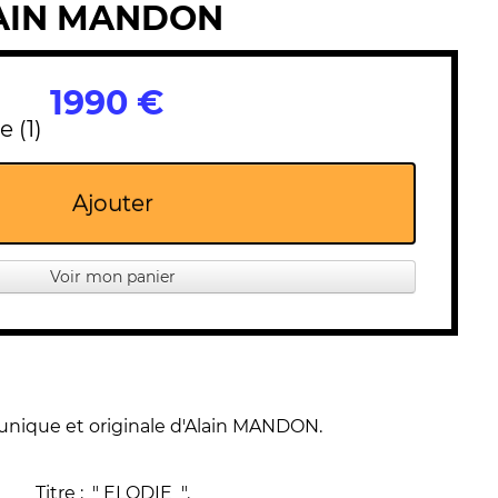
LAIN MANDON
1990 €
e (1)
Ajouter
Voir mon panier
unique et originale d'Alain MANDON.
Titre : " ELODIE ".