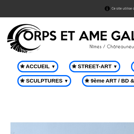
Ce site utilise
✬ ACCUEIL
✬ STREET-ART
▼
▼
✬ SCULPTURES
✬ 9ème ART / BD 
▼