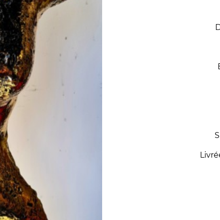
D
S
Livré