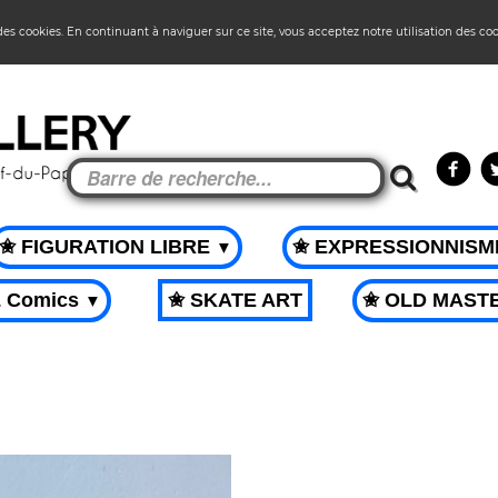
 des cookies. En continuant à naviguer sur ce site, vous acceptez notre utilisation des co
✬ FIGURATION LIBRE
✬ EXPRESSIONNIS
▼
& Comics
✬ SKATE ART
✬ OLD MAST
▼