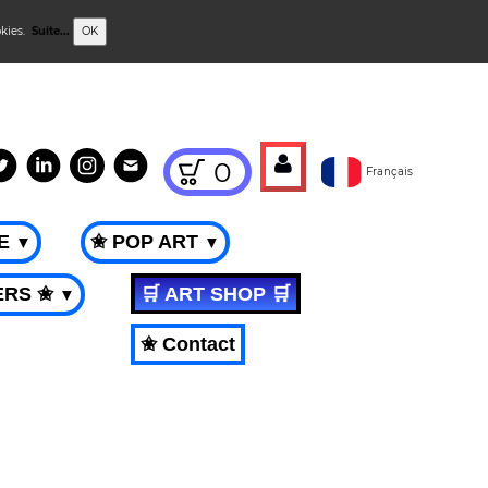
okies.
Suite...
OK
0
Français
ME
✬ POP ART
▼
▼
ERS ✬
🛒 ART SHOP 🛒
▼
✬ Contact