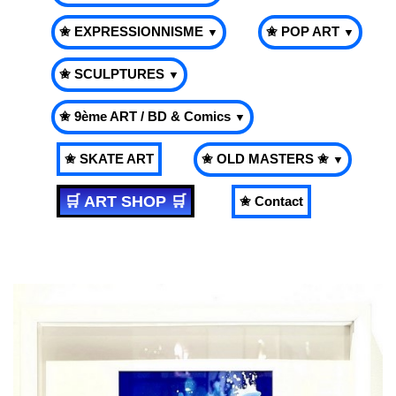
✬ EXPRESSIONNISME
✬ POP ART
▼
▼
✬ SCULPTURES
▼
✬ 9ème ART / BD & Comics
▼
✬ SKATE ART
✬ OLD MASTERS ✬
▼
🛒 ART SHOP 🛒
✬ Contact