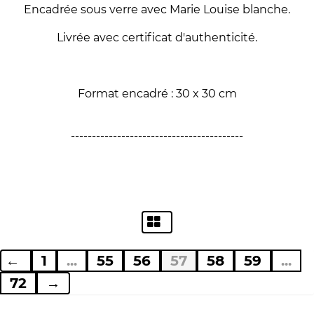
Encadrée sous verre avec Marie Louise blanche.
Livrée avec certificat d'authenticité.
Format encadré : 30 x 30 cm
-----------------------------------------
←
1
...
55
56
57
58
59
...
72
→