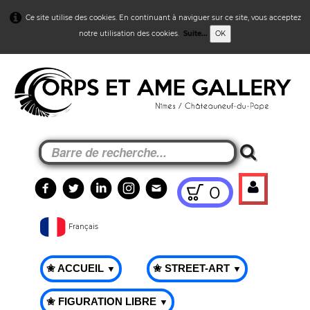
Ce site utilise des cookies. En continuant à naviguer sur ce site, vous acceptez
notre utilisation des cookies.
Suite...
OK
0
Français
✬ ACCUEIL
✬ STREET-ART
▼
▼
✬ FIGURATION LIBRE
▼