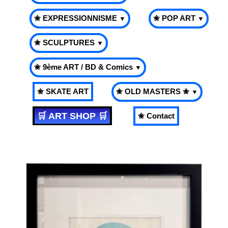
✬ EXPRESSIONNISME
✬ POP ART
▼
▼
✬ SCULPTURES
▼
✬ 9ème ART / BD & Comics
▼
✬ SKATE ART
✬ OLD MASTERS ✬
▼
🛒 ART SHOP 🛒
✬ Contact