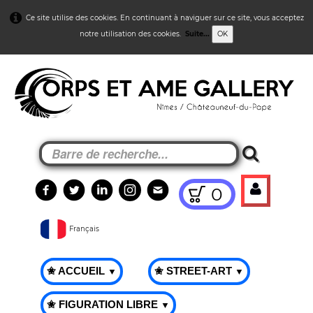
Ce site utilise des cookies. En continuant à naviguer sur ce site, vous acceptez
notre utilisation des cookies.
Suite...
OK
0
Français
✬ ACCUEIL
✬ STREET-ART
▼
▼
✬ FIGURATION LIBRE
▼