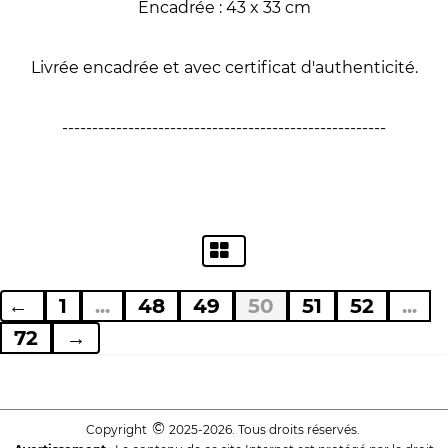
Encadrée : 43 x 33 cm
Livrée encadrée et avec certificat d'authenticité.
------------------------------------------------------
←
1
...
48
49
50
51
52
...
72
→
©
Copyright
2025-2026. Tous droits réservés.