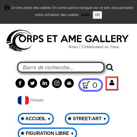
Ce site utilise des cookies. En continuant à naviguer sur ce site, vous acceptez
notre utilisation des cookies.
Suite...
OK
0
Français
✬ ACCUEIL
✬ STREET-ART
▼
▼
✬ FIGURATION LIBRE
▼