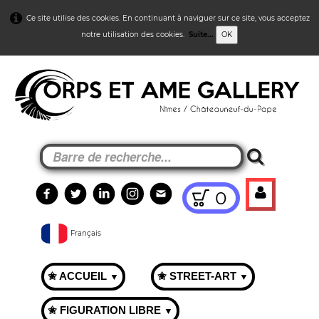
Ce site utilise des cookies. En continuant à naviguer sur ce site, vous acceptez
notre utilisation des cookies.
Suite...
OK
0
Français
✬ ACCUEIL
✬ STREET-ART
▼
▼
✬ FIGURATION LIBRE
▼