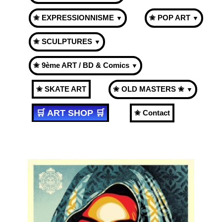
✬ EXPRESSIONNISME
✬ POP ART
▼
▼
✬ SCULPTURES
▼
✬ 9ème ART / BD & Comics
▼
✬ SKATE ART
✬ OLD MASTERS ✬
▼
🛒 ART SHOP 🛒
✬ Contact